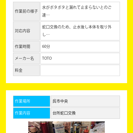
水がポタポタと漏れて止まらないとのご
作業前の様子
連…
蛇口交換のため、止水後し本体を取り外
対応内容
し…
作業時間
60分
メーカー名
TOTO
料金
作業場所
呉市中央
作業内容
台所蛇口交換