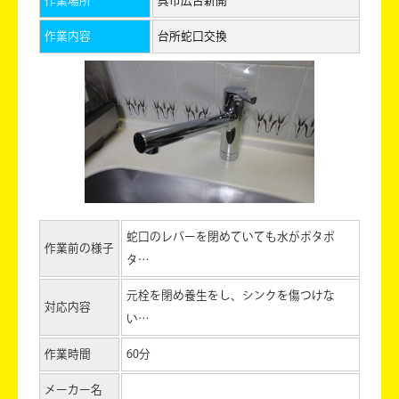
作業場所
呉市広古新開
作業内容
台所蛇口交換
蛇口のレバーを閉めていても水がポタポ
作業前の様子
タ…
元栓を閉め養生をし、シンクを傷つけな
対応内容
い…
作業時間
60分
メーカー名