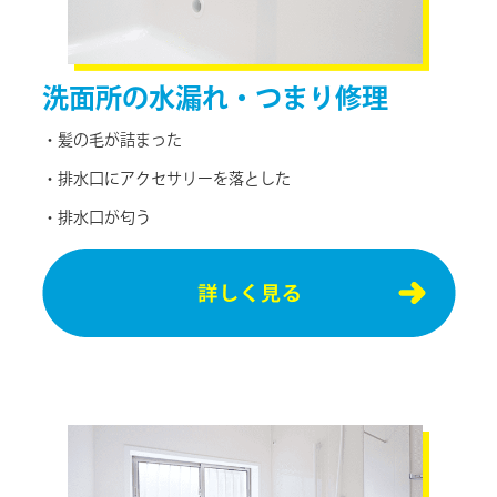
洗⾯所の
水漏れ・つまり修理
・髪の⽑が詰まった
・排⽔⼝にアクセサリーを落とした
・排⽔⼝が匂う