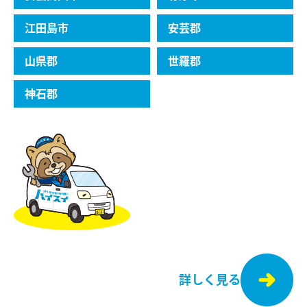
江⽥島市
安芸郡
⼭県郡
世羅郡
神石郡
詳しく見る