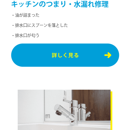
キッチンの
つまり・水漏れ修理
・油が詰まった
・排⽔⼝にスプーンを落とした
・排⽔⼝が匂う