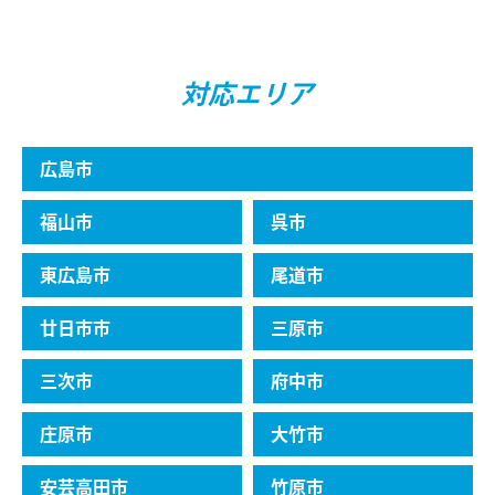
対応エリア
広島市
福⼭市
呉市
東広島市
尾道市
廿⽇市市
三原市
三次市
府中市
庄原市
⼤⽵市
安芸⾼⽥市
竹原市