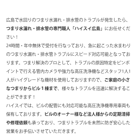
広島で水回りのつまり水漏れ・排水管のトラブルが発生したら、
つまり水漏れ・排水管の専門職人「ハイスイ広島」
にお任せくだ
さい！
24時間・年中無休で受付を行なっており、急に起こった⽔まわり
のつまり水漏れ・排水管トラブルにスピード対応可能となってお
ります。
つまり解決のプロとして、トラブルの原因特定をピンポ
イントで行える管内カメラや強力な高圧洗浄機などスタッフ1人1
人がハイグレードな機材を使用しておりますので、
ご家庭の小さ
なつまりからビル１棟まで
、様々なトラブルを迅速に解決するこ
とができます！
ハイスイでは、ビルの配管にも対応可能な高圧洗浄機専用車両も
保有しております。
ビルのオーナー様など法人様からの定期清掃
や修理依頼
も承っており、つまりトラブルを未然に防ぎ安⼼した
営業をお⼿伝いさせていただきます。