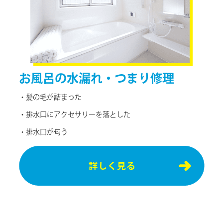
お⾵呂の
水漏れ・つまり修理
・髪の⽑が詰まった
・排⽔⼝にアクセサリーを落とした
・排⽔⼝が匂う