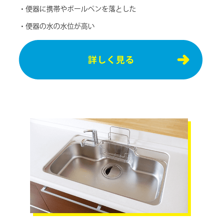
・便器に携帯やボールペンを落とした
・便器の⽔の⽔位が⾼い