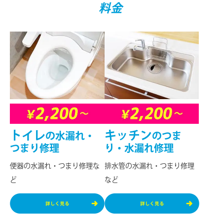
料⾦
トイレ
キッチン
の
水漏れ・
の
つま
つまり修理
り・水漏れ修理
便器の水漏れ・つまり修理な
排⽔管の水漏れ・つまり修理
ど
など