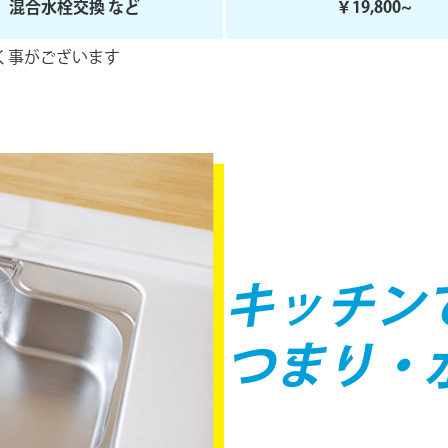
混合水栓交換 など
￥19,800~
く事がございます
キッチン
つまり・