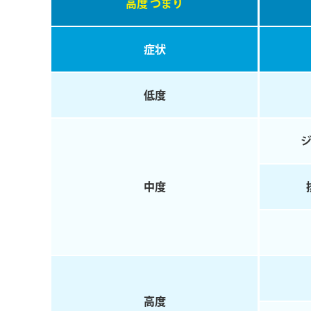
高度 つまり
症状
低度
ジ
中度
⾼度