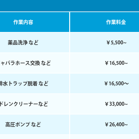
作業内容
作業料⾦
薬品洗浄 など
￥5,500~
ャバラホース交換 など
￥16,500~
排⽔トラップ脱着 など
￥16,500～
ドレンクリーナーなど
￥33,000~
⾼圧ポンプ など
￥26,400~