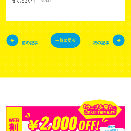
せください！ hsh02
一覧に
戻る
前の記事
次の記事