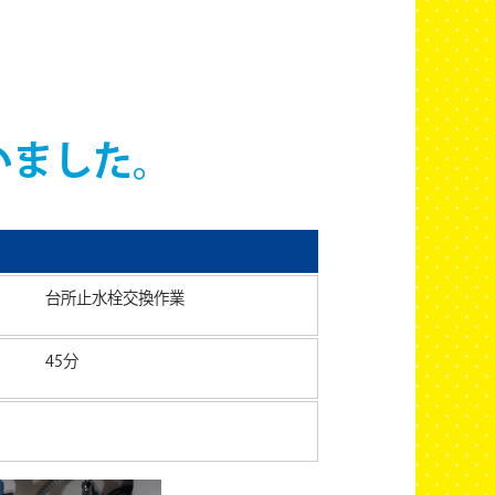
いました。
台所止水栓交換作業
45分