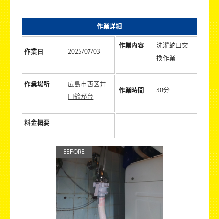
作業詳細
作業内容
洗濯蛇口交
作業日
2025/07/03
換作業
作業場所
広島市西区井
作業時間
30分
口鈴が台
料金概要
BEFORE