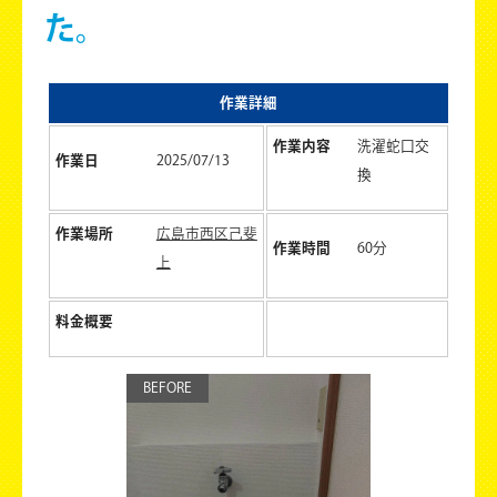
た。
作業詳細
作業内容
洗濯蛇口交
作業日
2025/07/13
換
作業場所
広島市西区己斐
作業時間
60分
上
料金概要
BEFORE